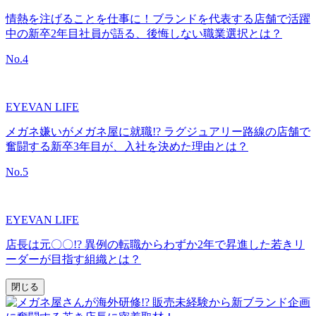
情熱を注げることを仕事に！ブランドを代表する店舗で活躍
中の新卒2年目社員が語る、後悔しない職業選択とは？
No.
4
EYEVAN LIFE
メガネ嫌いがメガネ屋に就職!? ラグジュアリー路線の店舗で
奮闘する新卒3年目が、入社を決めた理由とは？
No.
5
EYEVAN LIFE
店長は元〇〇!? 異例の転職からわずか2年で昇進した若きリ
ーダーが目指す組織とは？
閉じる