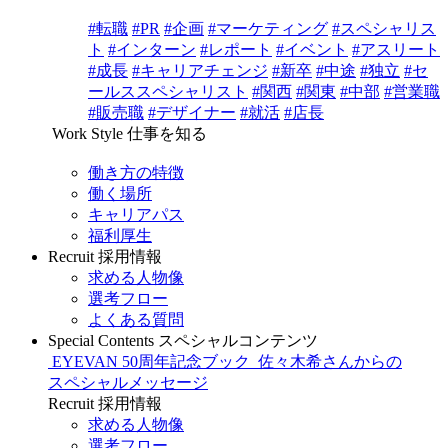
#転職
#PR
#企画
#マーケティング
#スペシャリス
ト
#インターン
#レポート
#イベント
#アスリート
#成長
#キャリアチェンジ
#新卒
#中途
#独立
#セ
ールススペシャリスト
#関西
#関東
#中部
#営業職
#販売職
#デザイナー
#就活
#店長
Work Style
仕事を知る
働き方の特徴
働く場所
キャリアパス
福利厚生
Recruit
採用情報
求める人物像
選考フロー
よくある質問
Special Contents
スペシャルコンテンツ
EYEVAN 50周年記念ブック
佐々木希さんからの
スペシャルメッセージ
Recruit
採用情報
求める人物像
選考フロー