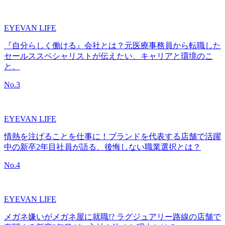
EYEVAN LIFE
『自分らしく働ける』会社とは？元医療事務員から転職した
セールススペシャリストが伝えたい、キャリアと環境のこ
と。
No.
3
EYEVAN LIFE
情熱を注げることを仕事に！ブランドを代表する店舗で活躍
中の新卒2年目社員が語る、後悔しない職業選択とは？
No.
4
EYEVAN LIFE
メガネ嫌いがメガネ屋に就職!? ラグジュアリー路線の店舗で