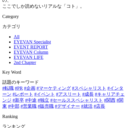
の、
ここでしか読めないリアルな「コト」。
Category
カテゴリ
All
EYEVAN Specialist
EVENT REPORT
EYEVAN Column
EYEVAN LIFE
2nd Chapter
Key Word
話題のキーワード
#転職
#PR
#企画
#マーケティング
#スペシャリスト
#インタ
ーン
#レポート
#イベント
#アスリート
#成長
#キャリアチェ
ンジ
#新卒
#中途
#独立
#セールススペシャリスト
#関西
#関
東
#中部
#営業職
#販売職
#デザイナー
#就活
#店長
Ranking
ランキング