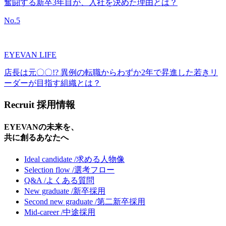
奮闘する新卒3年目が、入社を決めた理由とは？
No.
5
EYEVAN LIFE
店長は元〇〇!? 異例の転職からわずか2年で昇進した若きリ
ーダーが目指す組織とは？
Recruit
採用情報
EYEVANの未来を、
共に創るあなたへ
Ideal candidate /
求める人物像
Selection flow /
選考フロー
Q&A /
よくある質問
New graduate /
新卒採用
Second new graduate /
第二新卒採用
Mid-career /
中途採用