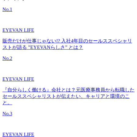
No.
1
EYEVAN LIFE
販売だけが仕事じゃない!? 入社4年目のセールススペシャリ
ストが語る ”EYEVANらしさ” とは？
No.
2
EYEVAN LIFE
『自分らしく働ける』会社とは？元医療事務員から転職した
セールススペシャリストが伝えたい、キャリアと環境のこ
と。
No.
3
EYEVAN LIFE