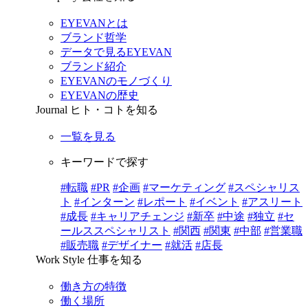
EYEVANとは
ブランド哲学
データで見るEYEVAN
ブランド紹介
EYEVANのモノづくり
EYEVANの歴史
Journal
ヒト・コトを知る
一覧を見る
キーワードで探す
#転職
#PR
#企画
#マーケティング
#スペシャリス
ト
#インターン
#レポート
#イベント
#アスリート
#成長
#キャリアチェンジ
#新卒
#中途
#独立
#セ
ールススペシャリスト
#関西
#関東
#中部
#営業職
#販売職
#デザイナー
#就活
#店長
Work Style
仕事を知る
働き方の特徴
働く場所