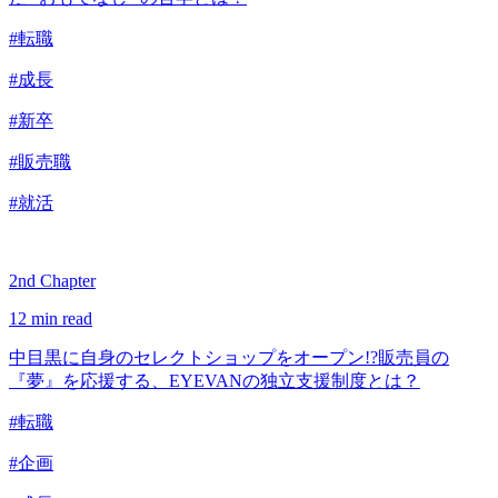
#転職
#成長
#新卒
#販売職
#就活
2nd Chapter
12 min read
中目黒に自身のセレクトショップをオープン!?販売員の
『夢』を応援する、EYEVANの独立支援制度とは？
#転職
#企画