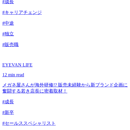
#成長
#キャリアチェンジ
#中途
#独立
#販売職
EYEVAN LIFE
12 min read
メガネ屋さんが海外研修!? 販売未経験から新ブランド企画に
奮闘する若き店長に密着取材！
#成長
#新卒
#セールススペシャリスト