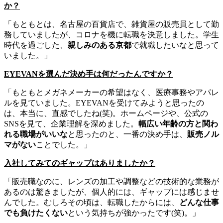
か？
「もともとは、名古屋の百貨店で、雑貨屋の販売員として勤
務していましたが、コロナを機に転職を決意しました。学生
時代を過ごした、
親しみのある京都
で就職したいなと思って
いました。」
EYEVANを選んだ決め手は何だったんですか？
「もともとメガネメーカーの希望はなく、医療事務やアパレ
ルを見ていました。EYEVANを受けてみようと思ったの
は、本当に、直感でしたね(笑)。ホームページや、公式の
SNSを見て、企業理解を深めました。
幅広い年齢の方と関わ
れる職場がいいな
と思ったのと、一番の決め手は、
販売ノル
マがない
ことでした。」
入社してみてのギャップはありましたか？
「販売職なのに、レンズの加工や調整などの技術的な業務が
あるのは驚きましたが、個人的には、ギャップには感じませ
んでした。むしろその頃は、転職したからには、
どんな仕事
でも負けたくない
という気持ちが強かったです(笑)。」