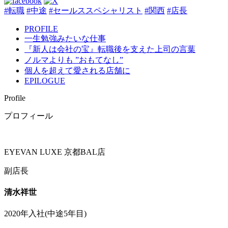
#転職
#中途
#セールススペシャリスト
#関西
#店長
PROFILE
一生勉強みたいな仕事
『新人は会社の宝』転職後を支えた上司の言葉
ノルマよりも ”おもてなし”
個人を超えて愛される店舗に
EPILOGUE
Profile
プロフィール
EYEVAN LUXE 京都BAL店
副店長
清水祥世
2020年入社(中途5年目)