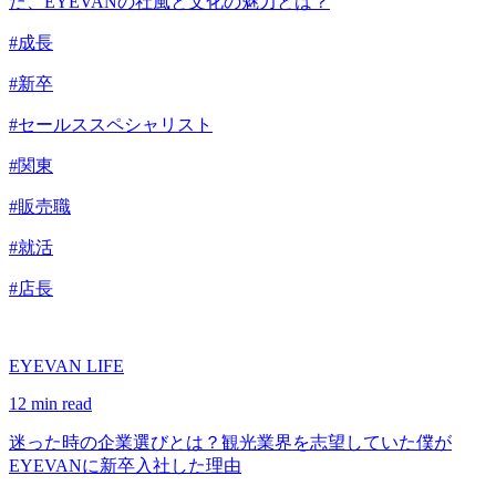
た、EYEVANの社風と文化の魅力とは？
#成長
#新卒
#セールススペシャリスト
#関東
#販売職
#就活
#店長
EYEVAN LIFE
12 min read
迷った時の企業選びとは？観光業界を志望していた僕が
EYEVANに新卒入社した理由