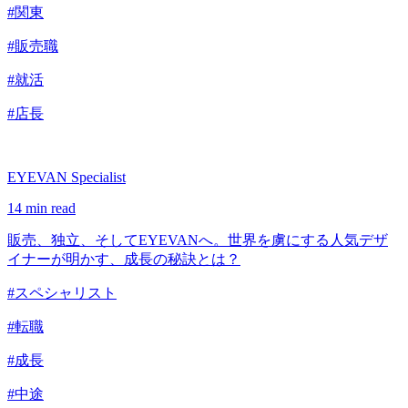
#関東
#販売職
#就活
#店長
EYEVAN Specialist
14 min read
販売、独立、そしてEYEVANへ。世界を虜にする人気デザ
イナーが明かす、成長の秘訣とは？
#スペシャリスト
#転職
#成長
#中途