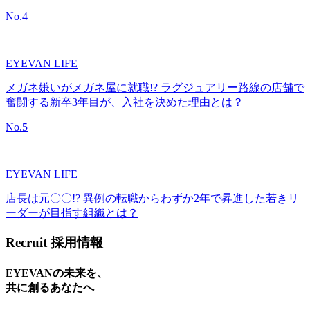
No.
4
EYEVAN LIFE
メガネ嫌いがメガネ屋に就職!? ラグジュアリー路線の店舗で
奮闘する新卒3年目が、入社を決めた理由とは？
No.
5
EYEVAN LIFE
店長は元〇〇!? 異例の転職からわずか2年で昇進した若きリ
ーダーが目指す組織とは？
Recruit
採用情報
EYEVANの未来を、
共に創るあなたへ