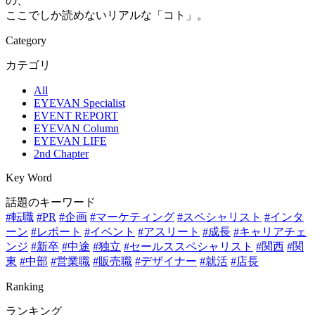
の、
ここでしか読めないリアルな「コト」。
Category
カテゴリ
All
EYEVAN Specialist
EVENT REPORT
EYEVAN Column
EYEVAN LIFE
2nd Chapter
Key Word
話題のキーワード
#転職
#PR
#企画
#マーケティング
#スペシャリスト
#インタ
ーン
#レポート
#イベント
#アスリート
#成長
#キャリアチェ
ンジ
#新卒
#中途
#独立
#セールススペシャリスト
#関西
#関
東
#中部
#営業職
#販売職
#デザイナー
#就活
#店長
Ranking
ランキング