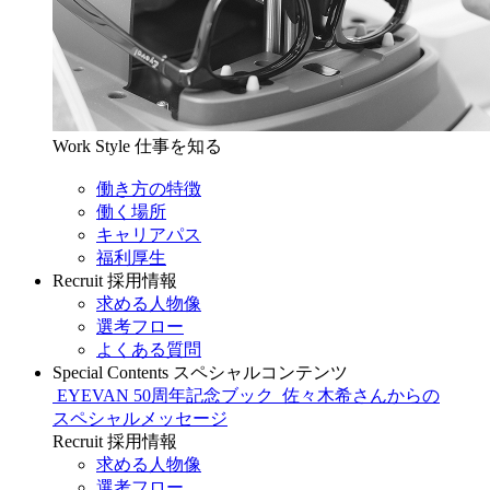
Work Style
仕事を知る
働き方の特徴
働く場所
キャリアパス
福利厚生
Recruit
採用情報
求める人物像
選考フロー
よくある質問
Special Contents
スペシャルコンテンツ
EYEVAN 50周年記念ブック
佐々木希さんからの
スペシャルメッセージ
Recruit
採用情報
求める人物像
選考フロー