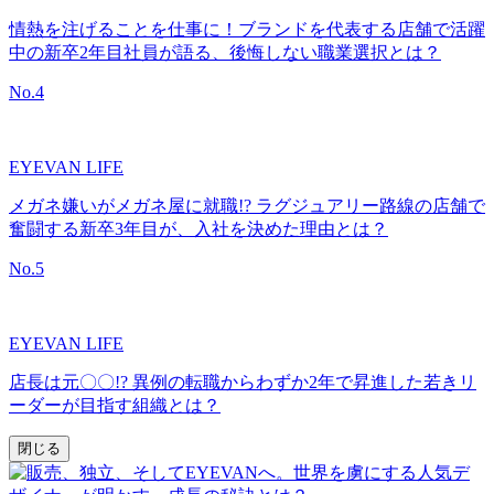
情熱を注げることを仕事に！ブランドを代表する店舗で活躍
中の新卒2年目社員が語る、後悔しない職業選択とは？
No.
4
EYEVAN LIFE
メガネ嫌いがメガネ屋に就職!? ラグジュアリー路線の店舗で
奮闘する新卒3年目が、入社を決めた理由とは？
No.
5
EYEVAN LIFE
店長は元〇〇!? 異例の転職からわずか2年で昇進した若きリ
ーダーが目指す組織とは？
閉じる