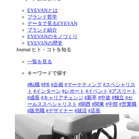
EYEVANとは
ブランド哲学
データで見るEYEVAN
ブランド紹介
EYEVANのモノづくり
EYEVANの歴史
Journal
ヒト・コトを知る
一覧を見る
キーワードで探す
#転職
#PR
#企画
#マーケティング
#スペシャリス
ト
#インターン
#レポート
#イベント
#アスリート
#成長
#キャリアチェンジ
#新卒
#中途
#独立
#セ
ールススペシャリスト
#関西
#関東
#中部
#営業職
#販売職
#デザイナー
#就活
#店長