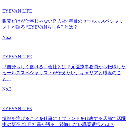
EYEVAN LIFE
販売だけが仕事じゃない!? 入社4年目のセールススペシャリ
ストが語る ”EYEVANらしさ” とは？
No.
2
EYEVAN LIFE
『自分らしく働ける』会社とは？元医療事務員から転職した
セールススペシャリストが伝えたい、キャリアと環境のこ
と。
No.
3
EYEVAN LIFE
情熱を注げることを仕事に！ブランドを代表する店舗で活躍
中の新卒2年目社員が語る、後悔しない職業選択とは？