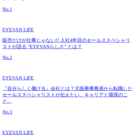
No.
1
EYEVAN LIFE
販売だけが仕事じゃない!? 入社4年目のセールススペシャリ
ストが語る ”EYEVANらしさ” とは？
No.
2
EYEVAN LIFE
『自分らしく働ける』会社とは？元医療事務員から転職した
セールススペシャリストが伝えたい、キャリアと環境のこ
と。
No.
3
EYEVAN LIFE