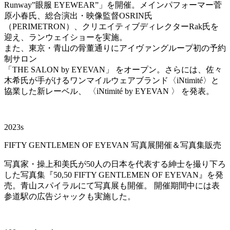
Runway”眼服 EYEWEAR”」を開催。メインパフォーマー菅
原小春氏、総合演出・映像監督OSRIN氏
（PERIMETRON）、クリエイティブディレクターRak氏を
迎え、ランウェイショーを実施。
また、東京・青山の骨董通りにアイヴァングループ初の予約
制サロン
「THE SALON by EYEVAN」 をオープン。さらには、佐々
木希氏が手がけるワンマイルウェアブランド〈iNtimité〉と
協業した新レーベル、 〈iNtimité by EYEVAN 〉 を発表。
2023s
FIFTY GENTLEMEN OF EYEVAN 写真展開催＆写真集販売
写真家・操上和美氏が50人の日本を代表する紳士を撮り下ろ
した写真集『50,50 FIFTY GENTLEMEN OF EYEVAN』を発
売。青山スパイラルにて写真展も開催。 開催期間中には表
参道駅の広告ジャックも実施した。