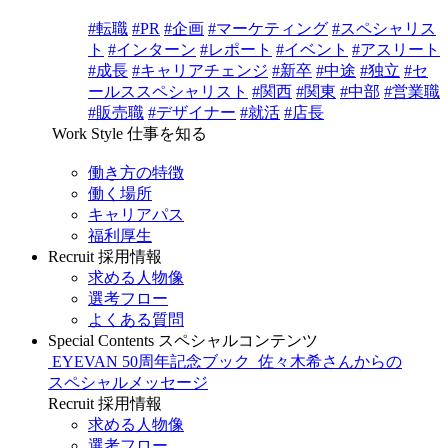
#転職
#PR
#企画
#マーケティング
#スペシャリス
ト
#インターン
#レポート
#イベント
#アスリート
#成長
#キャリアチェンジ
#新卒
#中途
#独立
#セ
ールススペシャリスト
#関西
#関東
#中部
#営業職
#販売職
#デザイナー
#就活
#店長
Work Style
仕事を知る
働き方の特徴
働く場所
キャリアパス
福利厚生
Recruit
採用情報
求める人物像
選考フロー
よくある質問
Special Contents
スペシャルコンテンツ
EYEVAN 50周年記念ブック
佐々木希さんからの
スペシャルメッセージ
Recruit
採用情報
求める人物像
選考フロー