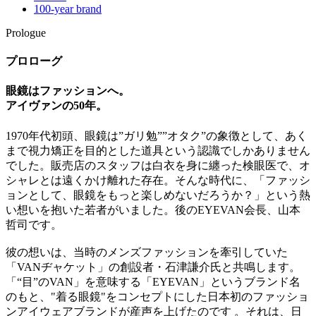
100-year brand
Prologue
プロローグ
眼鏡はファッションへ。
アイヴァンの50年。
1970年代初頭、眼鏡は”ガリ勉””オタク”の象徴として、あく
まで視力矯正を目的とした道具という認識でしかありません
でした。販売店のスタッフは白衣を身に纏った検眼医で、オ
シャレとは遠くかけ離れた存在。そんな時代に、「ファッシ
ョンとして、眼鏡をもっと楽しめないだろうか？」という熱
い想いを抱いた若者がいました。後のEYEVAN会長、山本
哲司です。
彼の想いは、当時のメンズファッションを牽引していた
「VANヂャケット」の創設者・石津謙介氏と共鳴します。
「“目”のVAN」を意味する「EYEVAN」というブランド名
のもと、"着る眼鏡"をコンセプトにした日本初のファッショ
ンアイウェアブランドが産声を上げたのです 。それは、日