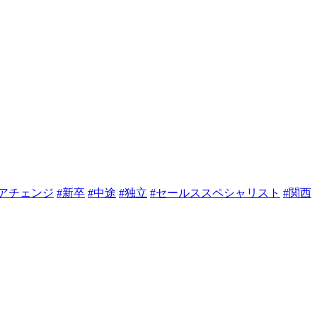
リアチェンジ
#新卒
#中途
#独立
#セールススペシャリスト
#関西