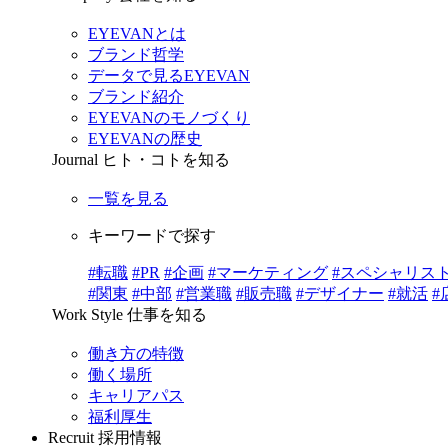
EYEVANとは
ブランド哲学
データで見るEYEVAN
ブランド紹介
EYEVANのモノづくり
EYEVANの歴史
Journal
ヒト・コトを知る
一覧を見る
キーワードで探す
#転職
#PR
#企画
#マーケティング
#スペシャリス
#関東
#中部
#営業職
#販売職
#デザイナー
#就活
#
Work Style
仕事を知る
働き方の特徴
働く場所
キャリアパス
福利厚生
Recruit
採用情報