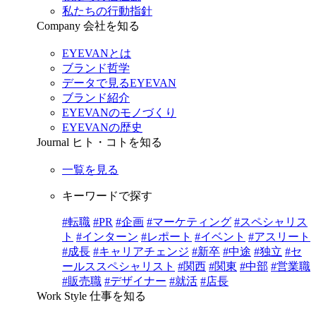
私たちの行動指針
Company
会社を知る
EYEVANとは
ブランド哲学
データで見るEYEVAN
ブランド紹介
EYEVANのモノづくり
EYEVANの歴史
Journal
ヒト・コトを知る
一覧を見る
キーワードで探す
#転職
#PR
#企画
#マーケティング
#スペシャリス
ト
#インターン
#レポート
#イベント
#アスリート
#成長
#キャリアチェンジ
#新卒
#中途
#独立
#セ
ールススペシャリスト
#関西
#関東
#中部
#営業職
#販売職
#デザイナー
#就活
#店長
Work Style
仕事を知る