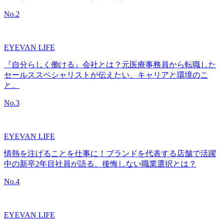
No.
2
EYEVAN LIFE
『自分らしく働ける』会社とは？元医療事務員から転職した
セールススペシャリストが伝えたい、キャリアと環境のこ
と。
No.
3
EYEVAN LIFE
情熱を注げることを仕事に！ブランドを代表する店舗で活躍
中の新卒2年目社員が語る、後悔しない職業選択とは？
No.
4
EYEVAN LIFE