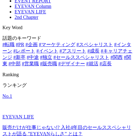
EVENT REPORT
EYEVAN Column
EYEVAN LIFE
2nd Chapter
Key Word
話題のキーワード
#転職
#PR
#企画
#マーケティング
#スペシャリスト
#インタ
ーン
#レポート
#イベント
#アスリート
#成長
#キャリアチェ
ンジ
#新卒
#中途
#独立
#セールススペシャリスト
#関西
#関
東
#中部
#営業職
#販売職
#デザイナー
#就活
#店長
Ranking
ランキング
No.
1
EYEVAN LIFE
販売だけが仕事じゃない!? 入社4年目のセールススペシャリ
ストが語る ”EYEVANらしさ” とは？