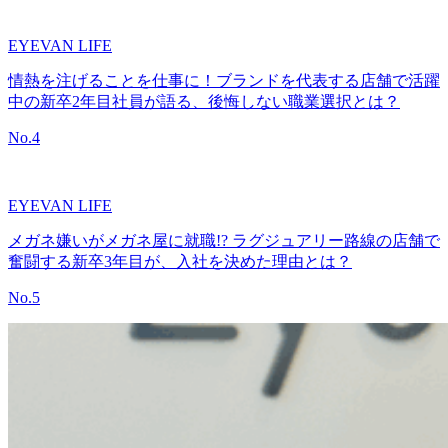
EYEVAN LIFE
情熱を注げることを仕事に！ブランドを代表する店舗で活躍
中の新卒2年目社員が語る、後悔しない職業選択とは？
No.
4
EYEVAN LIFE
メガネ嫌いがメガネ屋に就職!? ラグジュアリー路線の店舗で
奮闘する新卒3年目が、入社を決めた理由とは？
No.
5