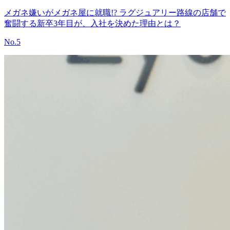
メガネ嫌いがメガネ屋に就職!? ラグジュアリー路線の店舗で
奮闘する新卒3年目が、入社を決めた理由とは？
No.
5