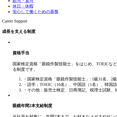
給与・賞与
休日・休暇
安心して働くための基盤
Career Support
成長を支える制度
資格手当
国家検定資格「眼鏡作製技能士」をはじめ、TOEIC
る制度です。
・国家検定資格「眼鏡作製技能士」: 1級31名、
・語学：TOEIC（16名）、中国語（1名）、韓
・その他：販売士検定、日商簿記、税理士試験、
眼鏡年間2本支給制度
全社員を対象に、年間2本まで、お好きなメガネやサン