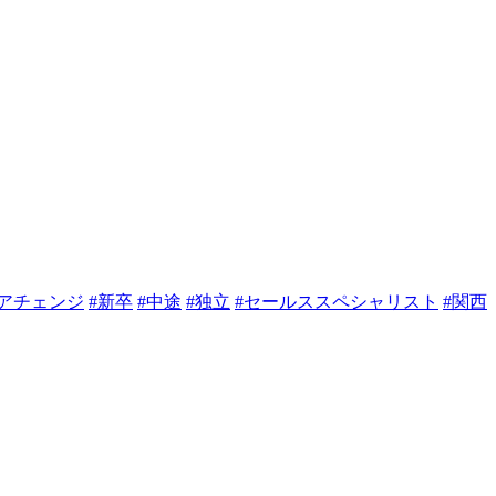
リアチェンジ
#新卒
#中途
#独立
#セールススペシャリスト
#関西