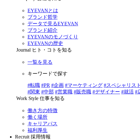
EYEVANとは
ブランド哲学
データで見るEYEVAN
ブランド紹介
EYEVANのモノづくり
EYEVANの歴史
Journal
ヒト・コトを知る
一覧を見る
キーワードで探す
#転職
#PR
#企画
#マーケティング
#スペシャリス
#関東
#中部
#営業職
#販売職
#デザイナー
#就活
#
Work Style
仕事を知る
働き方の特徴
働く場所
キャリアパス
福利厚生
Recruit
採用情報