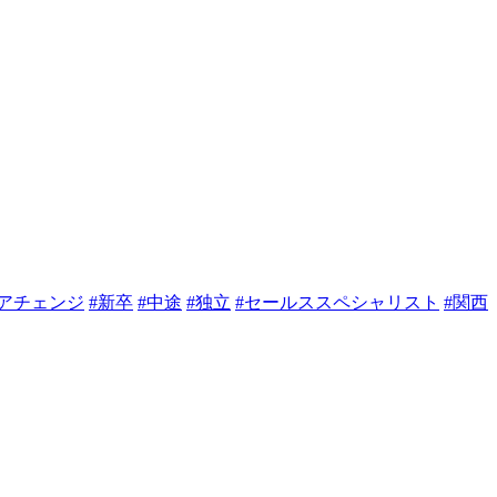
リアチェンジ
#新卒
#中途
#独立
#セールススペシャリスト
#関西