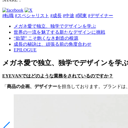
#転職
#スペシャリスト
#成長
#中途
#関東
#デザイナー
メガネ愛で独立、独学でデザインを学ぶ
世界の一流を魅了する新たなデザインに挑戦
“欲望” こそ飽くなき創造の根源
成長の秘訣は、頑張る前の角度合わせ
EPILOGUE
メガネ愛で独立、独学でデザインを学
EYEVANではどのような業務をされているのですか？
「
商品の企画、デザイナー
を担当しております。ブランドは、EYE