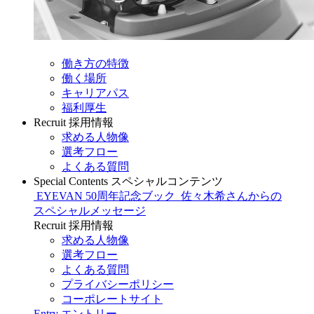
働き方の特徴
働く場所
キャリアパス
福利厚生
Recruit
採用情報
求める人物像
選考フロー
よくある質問
Special Contents
スペシャルコンテンツ
EYEVAN 50周年記念ブック
佐々木希さんからの
スペシャルメッセージ
Recruit
採用情報
求める人物像
選考フロー
よくある質問
プライバシーポリシー
コーポレートサイト
Entry
エントリー