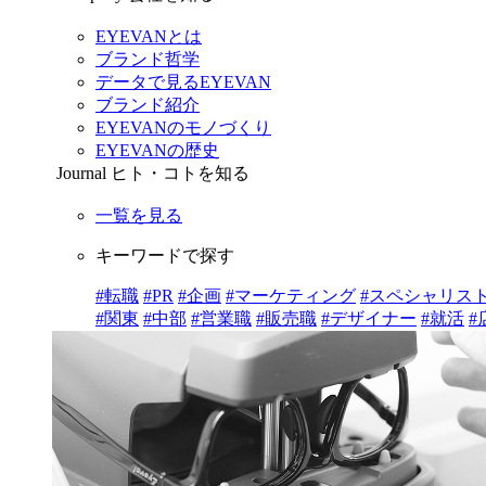
EYEVANとは
ブランド哲学
データで見るEYEVAN
ブランド紹介
EYEVANのモノづくり
EYEVANの歴史
Journal
ヒト・コトを知る
一覧を見る
キーワードで探す
#転職
#PR
#企画
#マーケティング
#スペシャリス
#関東
#中部
#営業職
#販売職
#デザイナー
#就活
#